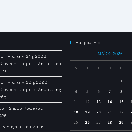
Ημερολογιο
ΜΆΙΟΣ 2026
ση για την 24η/2026
 Συνεδρίαση του Δημοτικού
Δ
Τ
Τ
Π
Π
ίου
1
ση για την 30η/2026
 Συνεδρίαση της Δημοτικής
4
5
6
7
8
πής
11
12
13
14
15
ωση Δήμου Κρωπίας
18
19
20
21
22
026
25
26
27
28
29
η 5 Αυγούστου 2026