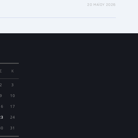
20 ΜΑΪ́ΟΥ 2026
Σ
Κ
2
3
9
10
16
17
23
24
30
31