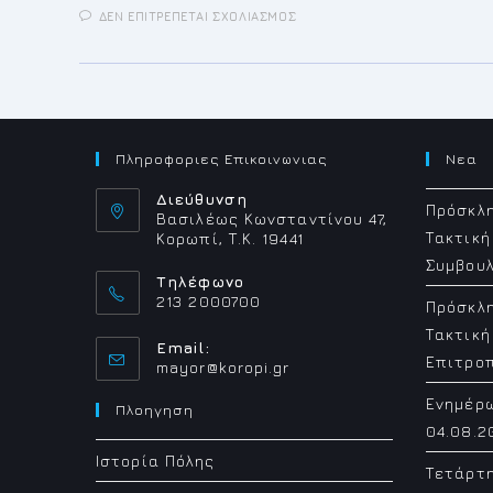
ΣΤΟ
ΔΕΝ ΕΠΙΤΡΈΠΕΤΑΙ ΣΧΟΛΙΑΣΜΌΣ
ΠΑΙΔΙΚΕΣ
ΔΡΑΣΕΙΣ
ΕΟΡΤΗ
ΑΝΑΛΗΨΕΩΣ
Πληροφοριες Επικοινωνιας
Νεα
Διεύθυνση
Πρόσκλη
Βασιλέως Κωνσταντίνου 47,
Τακτική
Κορωπί, Τ.Κ. 19441
Συμβουλ
Τηλέφωνο
213 2000700
Πρόσκλη
Τακτική
Email:
Επιτρο
Opens
mayor@koropi.gr
in
Ενημέρ
your
Πλοηγηση
application
04.08.2
Ιστορία Πόλης
Τετάρτ