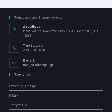
ΔΗΜΆΡΧΟΥ
ΔΗΜΗΤΡΊΟΥ
ΚΙΟΎΣΗ
ΣΤΟ
FORUM
Πληροφοριες Επικοινωνιας
2026
ΤΟΥ
ΣΠΑΥ:«ΥΜΗΤΤΟΣ
Διεύθυνση
2030
Βασιλέως Κωνσταντίνου 47, Κορωπί, Τ.Κ.
–
19441
ΠΡΟΛΗΨΗ
–
ΑΝΘΕΚΤΙΚΟΤΗΤΑ
Τηλέφωνο
–
ΔΙΑΚΥΒΕΡΝΗΣΗ»
213 2000700
Email:
Opens
mayor@koropi.gr
in
your
Πλοηγηση
application
Ιστορία Πόλης
ΚΕΔΚ
Σφήττεια