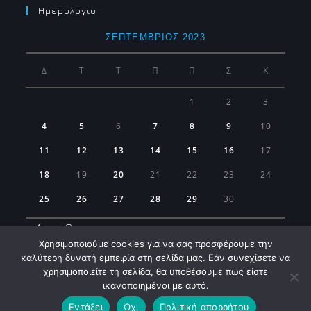
Ημερολογιο
ΣΕΠΤΈΜΒΡΙΟΣ 2023
Δ
Τ
Τ
Π
Π
Σ
Κ
1
2
3
4
5
6
7
8
9
10
11
12
13
14
15
16
17
18
19
20
21
22
23
24
25
26
27
28
29
30
« Αυγ
Οκτ »
Χρησιμοποιούμε cookies για να σας προσφέρουμε την
καλύτερη δυνατή εμπειρία στη σελίδα μας. Εάν συνεχίσετε να
χρησιμοποιείτε τη σελίδα, θα υποθέσουμε πως είστε
ικανοποιημένοι με αυτό.
Εντάξει
Όχι
Πολιτική απορρήτου