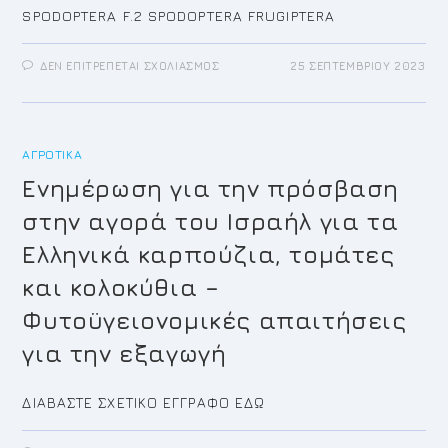
SPODOPTERA F.2 SPODOPTERA FRUGIPTERA
ΣΤΟ
ΔΕΝ ΕΠΙΤΡΈΠΕΤΑΙ ΣΧΟΛΙΑΣΜΌΣ
25 ΣΕΠΤΕΜΒΡΊΟΥ 2023
ΕΝΗΜΈΡΩΣΗ
ΓΙΑ
ΤΗΝ
ΕΜΦΆΝΙΣΗ
ΕΠΙΒΛΑΒΟΎΣ
ΟΡΓΑΝΙΣΜΟΎ
ΑΓΡΟΤΙΚΆ
ΚΑΡΑΝΤΊΝΑΣ
SPODOPTERA
FRUGIPTERA
Ενημέρωση για την πρόσβαση
στην αγορά του Ισραήλ για τα
Ελληνικά καρπούζια, τομάτες
και κολοκύθια –
Φυτοϋγειονομικές απαιτήσεις
για την εξαγωγή
ΔΙΑΒΑΣΤΕ ΣΧΕΤΙΚΟ ΕΓΓΡΑΦΟ ΕΔΩ