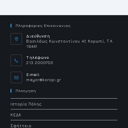
–
ΚΟΡΩΠΊ
ΠΈΜΠΤΗ
21
ΣΕΠΤΕΜΒΡΊΟΥ
Πληροφοριες Επικοινωνιας
Διεύθυνση
Βασιλέως Κωνσταντίνου 47, Κορωπί, Τ.Κ.
19441
Τηλέφωνο
213 2000700
Email:
Opens
mayor@koropi.gr
in
your
Πλοηγηση
application
Ιστορία Πόλης
ΚΕΔΚ
Σφήττεια