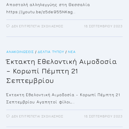
Αποστολή αλληλεγγύης στη Θεσσαλία
https://youtu.be/z5de955NKag…
ΣΤΟ
ΔΕΝ ΕΠΙΤΡΈΠΕΤΑΙ ΣΧΟΛΙΑΣΜΌΣ
18 ΣΕΠΤΕΜΒΡΊΟΥ 2023
ΑΠΟΣΤΟΛΉ
ΑΛΛΗΛΕΓΓΎΗΣ
ΣΤΗ
ΘΕΣΣΑΛΊΑ
ΑΝΑΚΟΙΝΏΣΕΙΣ
/
ΔΕΛΤΊΑ ΤΎΠΟΥ
/
ΝΈΑ
Έκτακτη Εθελοντική Αιμοδοσία
– Κορωπί Πέμπτη 21
Σεπτεμβρίου
Έκτακτη Εθελοντική Αιμοδοσία - Κορωπί Πέμπτη 21
Σεπτεμβρίου Αγαπητοί φίλοι,…
ΣΤΟ
ΔΕΝ ΕΠΙΤΡΈΠΕΤΑΙ ΣΧΟΛΙΑΣΜΌΣ
18 ΣΕΠΤΕΜΒΡΊΟΥ 2023
ΈΚΤΑΚΤΗ
ΕΘΕΛΟΝΤΙΚΉ
ΑΙΜΟΔΟΣΊΑ