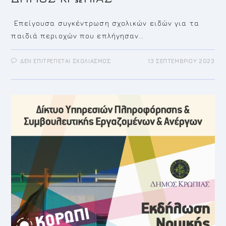
Επείγουσα συγκέντρωση σχολικών ειδών για τα
παιδιά περιοχών που επλήγησαν…
ΣΤΟ
ΔΕΝ ΕΠΙΤΡΈΠΕΤΑΙ ΣΧΟΛΙΑΣΜΌΣ
13 ΣΕΠΤΕΜΒΡΊΟΥ 2023
ΕΠΕΙΓΟΥΣΑ
ΣΥΓΚΕΝΤΡΩΣΗ
ΣΧΟΛΙΚΩΝ
ΕΙΔΩΝ
ΓΙΑ
ΠΑΙΔΙΑ
ΘΕΣΣΑΛΙΑΣ
ΟΛΟΙ
ΜΑΖΙ
ΜΠΟΡΟΥΜΕ
ΠΕΡΙΦΕΡΕΙΑ
ΑΤΤΙΚΗΣ
ΔΗΜΟΣ
ΚΡΩΠΙΑΣ