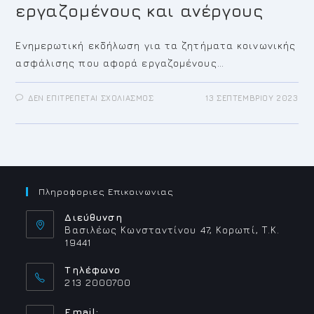
εργαζομένους και ανέργους
Ενημερωτική εκδήλωση για τα ζητήματα κοινωνικής
ασφάλισης που αφορά εργαζομένους…
ΣΤΟ
ΔΕΝ ΕΠΙΤΡΈΠΕΤΑΙ ΣΧΟΛΙΑΣΜΌΣ
13 ΣΕΠΤΕΜΒΡΊΟΥ 2023
ΕΝΗΜΕΡΩΤΙΚΉ
ΕΚΔΉΛΩΣΗ
ΓΙΑ
ΤΑ
ΖΗΤΉΜΑΤΑ
ΚΟΙΝΩΝΙΚΉΣ
ΑΣΦΆΛΙΣΗΣ
ΠΟΥ
ΑΦΟΡΆ
ΕΡΓΑΖΟΜΈΝΟΥΣ
Πληροφοριες Επικοινωνιας
ΚΑΙ
ΑΝΈΡΓΟΥΣ
Διεύθυνση
Βασιλέως Κωνσταντίνου 47, Κορωπί, Τ.Κ.
19441
Τηλέφωνο
213 2000700
Email: