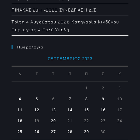
ΠΙΝΑΚΑΣ 23H -2026 ΣΥΝΕΔΡΙΑΣΗ Δ.Σ
Τρίτη 4 Αυγούστου 2026 Κατηγορία Κινδύνου
Πυρκαγιάς 4 Πολύ Υψηλή
Ημερολογιο
ΣΕΠΤΈΜΒΡΙΟΣ 2023
Δ
Τ
Τ
Π
Π
Σ
Κ
1
2
3
4
5
6
7
8
9
10
11
12
13
14
15
16
17
18
19
20
21
22
23
24
25
26
27
28
29
30