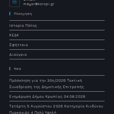
Opens
mayor@koropi.gr
in
your
Πλοηγηση
application
Ιστορία Πόλης
ΚΕΔΚ
Σφήττεια
Διαύγεια
Νεα
Πρόσκληση για την 30η/2026 Τακτική
Συνεδρίαση της Δημοτικής Επιτροπής
Ενημέρωση Δήμου Κρωπίας 04.08.2026
Τετάρτη 5 Αυγούστου 2026 Κατηγορία Κινδύνου
Πυρκαγιάς 4 Πολύ Υψηλή