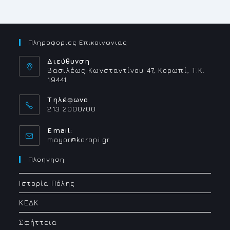
ΤΗΣ
ΔΗΜΟΤΙΚΉΣ
ΑΡΧΉΣ
ΙΑΝΟΥΑΡΊΟΥ-
ΦΕΒΡΟΥΑΡΊΟΥ
Πληροφοριες Επικοινωνιας
Διεύθυνση
Βασιλέως Κωνσταντίνου 47, Κορωπί, Τ.Κ.
19441
Τηλέφωνο
213 2000700
Email:
Opens
mayor@koropi.gr
in
your
Πλοηγηση
application
Ιστορία Πόλης
ΚΕΔΚ
Σφήττεια