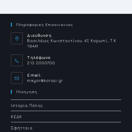
ΠΡΌΣΛΗΨΗ
ΕΝΌΣ
(1)
ΕΙΔΙΚΟΎ
ΣΥΝΕΡΓΆΤΗ
ΜΕ
ΣΎΜΒΑΣΗ
Πληροφοριες Επικοινωνιας
ΕΡΓΑΣΊΑΣ
ΙΔΙΩΤΙΚΟΎ
ΔΙΚΑΊΟΥ
Διεύθυνση
ΟΡΙΣΜΈΝΟΥ
Βασιλέως Κωνσταντίνου 47, Κορωπί, Τ.Κ.
ΧΡΌΝΟΥ,
19441
ΒΆΣΕΙ
ΤΩΝ
ΔΙΑΤΆΞΕΩΝ
Τηλέφωνο
ΤΟΥ
ΆΡΘΡΟΥ
213 2000700
163
ΤΟΥ
Ν.
Email:
3584/07
Opens
mayor@koropi.gr
ΩΣ
ΣΉΜΕΡΑ
in
ΙΣΧΎΕΙ».
your
Πλοηγηση
application
Ιστορία Πόλης
ΚΕΔΚ
Σφήττεια