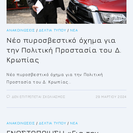
ΑΝΑΚΟΙΝΏΣΕΙΣ
/
ΔΕΛΤΊΑ ΤΎΠΟΥ
/
ΝΈΑ
Νέο πυροσβεστικό όχημα για
την Πολιτική Προστασία του Δ.
Κρωπίας
Νέο πυροσβεστικό όχημα για την Πολιτική
Προστασία του Δ. Κρωπίας…
ΣΤΟ
ΔΕΝ ΕΠΙΤΡΈΠΕΤΑΙ ΣΧΟΛΙΑΣΜΌΣ
29 ΜΑΡΤΊΟΥ 2024
ΝΈΟ
ΠΥΡΟΣΒΕΣΤΙΚΌ
ΌΧΗΜΑ
ΓΙΑ
ΤΗΝ
ΠΟΛΙΤΙΚΉ
ΑΝΑΚΟΙΝΏΣΕΙΣ
/
ΔΕΛΤΊΑ ΤΎΠΟΥ
ΠΡΟΣΤΑΣΊΑ
/
ΝΈΑ
ΤΟΥ
Δ.