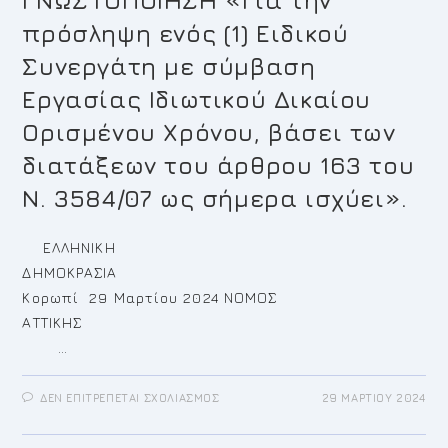
ΓΝΩΣΤΟΠΟΙΗΣΗ «Για την
ΚΡΩΠΊΑΣ
πρόσληψη ενός (1) Ειδικού
Συνεργάτη με σύμβαση
Εργασίας Ιδιωτικού Δικαίου
Ορισμένου Χρόνου, βάσει των
διατάξεων του άρθρου 163 του
Ν. 3584/07 ως σήμερα ισχύει».
ΕΛΛΗΝΙΚΗ
ΔΗΜΟΚΡΑΣΙΑ
Κορωπί 29 Μαρτίου 2024 ΝΟΜΟΣ
ΑΤΤΙΚΗΣ
…
ΣΤΟ
ΔΕΝ ΕΠΙΤΡΈΠΕΤΑΙ ΣΧΟΛΙΑΣΜΌΣ
29 ΜΑΡΤΊΟΥ 2024
ΓΝΩΣΤΟΠΟΙΗΣΗ
«ΓΙΑ
ΤΗΝ