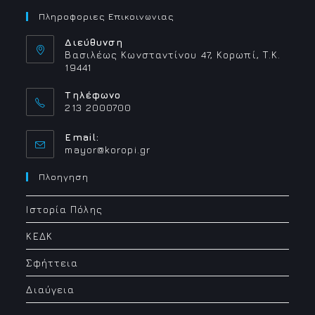
Πληροφοριες Επικοινωνιας
Διεύθυνση
Βασιλέως Κωνσταντίνου 47, Κορωπί, Τ.Κ.
19441
Τηλέφωνο
213 2000700
Email:
Opens
mayor@koropi.gr
in
your
Πλοηγηση
application
Ιστορία Πόλης
ΚΕΔΚ
Σφήττεια
Διαύγεια