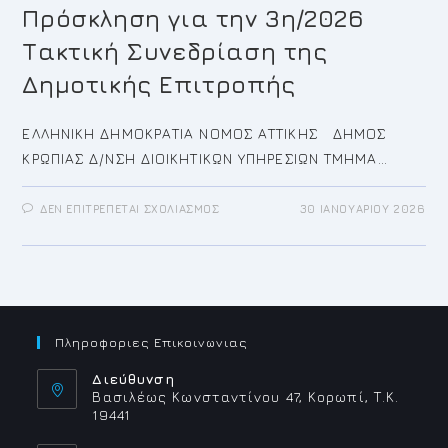
Πρόσκληση για την 3η/2026
Τακτική Συνεδρίαση της
Δημοτικής Επιτροπής
ΕΛΛΗΝΙΚΗ ΔΗΜΟΚΡΑΤΙΑ ΝΟΜΟΣ ΑΤΤΙΚΗΣ ΔΗΜΟΣ
ΚΡΩΠΙΑΣ Δ/ΝΣΗ ΔΙΟΙΚΗΤΙΚΩΝ ΥΠΗΡΕΣΙΩΝ ΤΜΗΜΑ…
ΣΤΟ
ΔΕΝ ΕΠΙΤΡΈΠΕΤΑΙ ΣΧΟΛΙΑΣΜΌΣ
30 ΙΑΝΟΥΑΡΊΟΥ 2026
ΠΡΌΣΚΛΗΣΗ
ΓΙΑ
ΤΗΝ
3Η/2026
ΤΑΚΤΙΚΉ
ΣΥΝΕΔΡΊΑΣΗ
ΤΗΣ
ΔΗΜΟΤΙΚΉΣ
ΕΠΙΤΡΟΠΉΣ
Πληροφοριες Επικοινωνιας
Διεύθυνση
Βασιλέως Κωνσταντίνου 47, Κορωπί, Τ.Κ.
19441