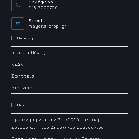
Τηλέφωνο
213 2000700
Email:
Opens
mayor@koropi.gr
in
your
Πλοηγηση
application
Ιστορία Πόλης
ΚΕΔΚ
Σφήττεια
Διαύγεια
Νεα
Πρόσκληση για την 24η/2026 Τακτική
Συνεδρίαση του Δημοτικού Συμβουλίου
Πρόσκληση για την 30η/2026 Τακτική