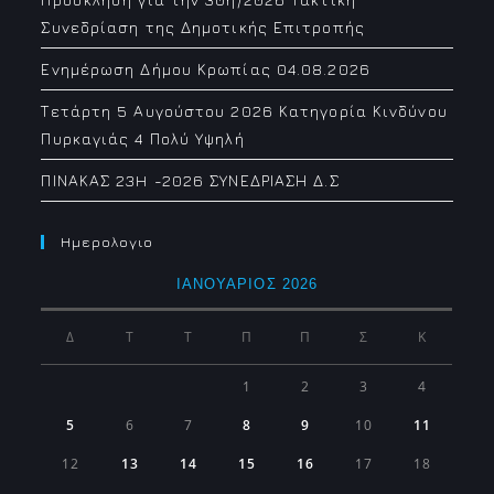
Συνεδρίαση της Δημοτικής Επιτροπής
Ενημέρωση Δήμου Κρωπίας 04.08.2026
Τετάρτη 5 Αυγούστου 2026 Κατηγορία Κινδύνου
Πυρκαγιάς 4 Πολύ Υψηλή
ΠΙΝΑΚΑΣ 23H -2026 ΣΥΝΕΔΡΙΑΣΗ Δ.Σ
Ημερολογιο
ΙΑΝΟΥΆΡΙΟΣ 2026
Δ
Τ
Τ
Π
Π
Σ
Κ
1
2
3
4
5
6
7
8
9
10
11
12
13
14
15
16
17
18