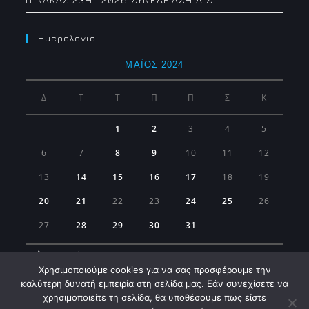
Ημερολογιο
ΜΆΙΟΣ 2024
Δ
Τ
Τ
Π
Π
Σ
Κ
1
2
3
4
5
6
7
8
9
10
11
12
13
14
15
16
17
18
19
20
21
22
23
24
25
26
27
28
29
30
31
« Απρ
Ιούν »
Χρησιμοποιούμε cookies για να σας προσφέρουμε την
καλύτερη δυνατή εμπειρία στη σελίδα μας. Εάν συνεχίσετε να
χρησιμοποιείτε τη σελίδα, θα υποθέσουμε πως είστε