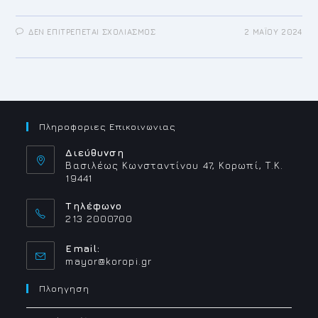
ΣΤΟ
ΔΕΝ ΕΠΙΤΡΈΠΕΤΑΙ ΣΧΟΛΙΑΣΜΌΣ
2 ΜΑΪ́ΟΥ 2024
ΑΝΑΚΟΙΝΩΣΗ
ΓΙΑ
ΑΠΟΡΡΙΜΜΑΤΑ
ΤΙΣ
ΗΜΕΡΕΣ
Μ.ΠΑΡΑΣΚΕΥΉ
3
ΜΑΪΟΥ
ΩΣ
ΔΕΥΤΈΡΑ
Πληροφοριες Επικοινωνιας
ΤΟΥ
ΠΆΣΧΑ
6
Διεύθυνση
ΜΑΊΟΥ
Βασιλέως Κωνσταντίνου 47, Κορωπί, Τ.Κ.
2024
19441
Τηλέφωνο
213 2000700
Email:
Opens
mayor@koropi.gr
in
your
Πλοηγηση
application