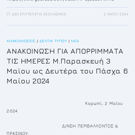
ΣΤΟ
ΔΕΝ ΕΠΙΤΡΈΠΕΤΑΙ ΣΧΟΛΙΑΣΜΌΣ
2 ΜΑΪ́ΟΥ 2024
ΔΗΜΉΤΡΙΟΣ
ΚΙΟΎΣΗΣ:«ΟΛΌΘΕΡΜΕΣ
ΕΥΧΈΣ
ΓΙΑ
ΚΑΛΉ
ΑΝΆΣΤΑΣΗ
ΑΝΑΚΟΙΝΏΣΕΙΣ
/
ΔΕΛΤΊΑ ΤΎΠΟΥ
ΚΑΙ
/
ΝΈΑ
ΕΥΛΟΓΗΜΈΝΟ
ΠΆΣΧΑ
ΑΝΑΚΟΙΝΩΣΗ ΓΙΑ ΑΠΟΡΡΙΜΜΑΤΑ
ΣΕ
ΌΛΟΥΣ»
ΤΙΣ ΗΜΕΡΕΣ Μ.Παρασκευή 3
Μαϊου ως Δευτέρα του Πάσχα 6
Μαίου 2024
Κορωπί, 2 Μαΐου
2024
Δ/ΝΣΗ ΠΕΡΙΒΑΛΛΟΝΤΟΣ &
ΠΡΑΣΙΝΟΥ…