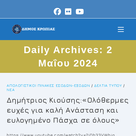
Skip
to
content
Daily Archives: 2
Μαΐου 2024
ΑΠΟΛΟΓΙΣΤΙΚΟΊ ΠΊΝΑΚΕΣ ΕΣΌΔΩΝ-ΕΞΌΔΩΝ
/
ΔΕΛΤΊΑ ΤΎΠΟΥ
/
ΝΈΑ
Δημήτριος Κιούσης:«Ολόθερμες
ευχές για καλή Ανάσταση και
ευλογημένο Πάσχα σε όλους»
https://www.youtube.com/watch?v=2jDb33VWhio