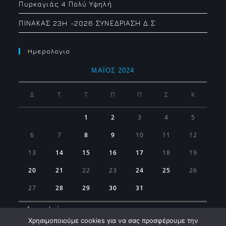
Πυρκαγιάς 4 Πολύ Υψηλή
ΠΙΝΑΚΑΣ 23H -2026 ΣΥΝΕΔΡΙΑΣΗ Δ.Σ
Ημερολογιο
ΜΆΙΟΣ 2024
Δ
Τ
Τ
Π
Π
Σ
Κ
1
2
3
4
5
6
7
8
9
10
11
12
13
14
15
16
17
18
19
20
21
22
23
24
25
26
27
28
29
30
31
« Απρ
Ιούν »
Χρησιμοποιούμε cookies για να σας προσφέρουμε την