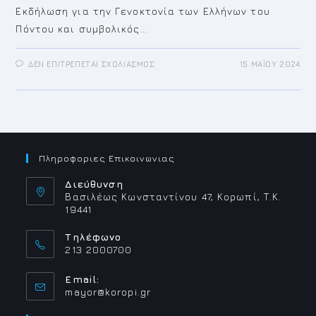
Εκδήλωση για την Γενοκτονία των Ελλήνων του
Πόντου και συμβολικός…
ΣΤΟ
ΔΕΝ ΕΠΙΤΡΈΠΕΤΑΙ ΣΧΟΛΙΑΣΜΌΣ
15 ΜΑΪ́ΟΥ 2024
ΕΚΔΗΛΩΣΗ
ΓΙΑ
ΓΕΝΟΚΤΟΝΙΑ
ΕΛΛΗΝΩΝ
ΠΟΝΤΟΥ
ΣΥΜΒΟΛΙΚΟΣ
ΔΙΑΘΛΟΣ
ΚΙΤΣΙ
ΚΟΡΩΠΙΟΥ
18
Πληροφοριες Επικοινωνιας
ΜΑΙΟΥ
2024
Διεύθυνση
Βασιλέως Κωνσταντίνου 47, Κορωπί, Τ.Κ.
19441
Τηλέφωνο
213 2000700
Email:
Opens
mayor@koropi.gr
in