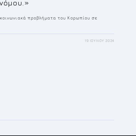
νόμου.»
γκοινωνιακά προβλήματα του Κορωπίου σε
19 ΙΟΥΛΊΟΥ 2024
ΤΟΣ
ΤΙΑ
ΙΝΩΝΙΑΚΆ
ΛΉΜΑΤΑ
ΊΟΥ
ΤΗΣΗ
ΡΧΟΥ
ΑΣ
Η
ΥΡΓΌ
ΦΟΡΏΝ
ΌΜΟΥ.»