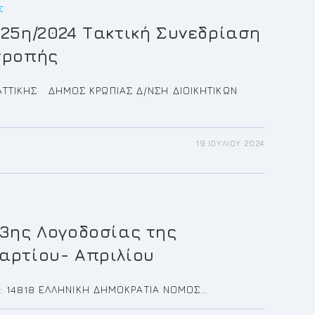
ΡΊΑΣΗ
Σ
ΙΚΟΎ
 25η/2024 Τακτική Συνεδρίαση
ΥΛΊΟΥ
τροπής
ΤΤΙΚΗΣ ΔΗΜΟΣ ΚΡΩΠΙΑΣ Δ/ΝΣΗ ΔΙΟΙΚΗΤΙΚΩΝ
19 ΙΟΥΛΊΟΥ 2024
ΚΛΗΣΗ
024
ΚΉ
ΡΊΑΣΗ
ΙΚΉΣ
ΟΠΉΣ
 3ης Λογοδοσίας της
αρτίου- Απριλίου
.: 14818 ΕΛΛΗΝΙΚΗ ΔΗΜΟΚΡΑΤΙΑ ΝΟΜΟΣ…