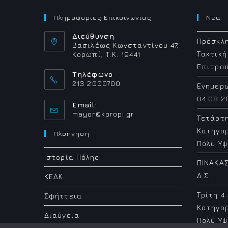
Πληροφοριες Επικοινωνιας
Νεα
Διεύθυνση
Πρόσκλη
Βασιλέως Κωνσταντίνου 47,
Τακτική
Κορωπί, Τ.Κ. 19441
Επιτρο
Τηλέφωνο
213 2000700
Ενημέρ
04.08.2
Email:
Opens
mayor@koropi.gr
Τετάρτ
in
Κατηγορ
your
Πλοηγηση
application
Πολύ Υψ
Ιστορία Πόλης
ΠΙΝΑΚΑΣ
Δ.Σ
ΚΕΔΚ
Τρίτη 4
Σφήττεια
Κατηγορ
Διαύγεια
Πολύ Υψ