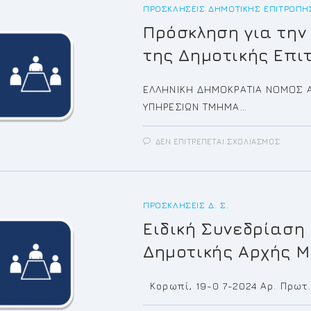
ΣΥΝΕΔ
ΠΡΟΣΚΛΉΣΕΙΣ ΔΗΜΟΤΙΚΉΣ ΕΠΙΤΡΟΠΉ
ΤΟΥ
ΔΗΜΟΤ
Πρόσκληση για την
ΣΥΜΒΟ
της Δημοτικής Επι
ΕΛΛΗΝΙΚΗ ΔΗΜΟΚΡΑΤΙΑ ΝΟΜΟΣ Α
ΥΠΗΡΕΣΙΩΝ ΤΜΗΜΑ…
ΣΤΟ
ΔΕΝ ΕΠΙΤΡΈΠΕΤΑΙ ΣΧΟΛΙΑΣΜΌΣ
ΠΡΌΣ
ΓΙΑ
ΤΗΝ
25Η/2
ΤΑΚΤΙ
ΣΥΝΕΔ
ΤΗΣ
ΠΡΟΣΚΛΉΣΕΙΣ Δ. Σ.
ΔΗΜΟΤ
ΕΠΙΤΡ
Eιδική Συνεδρίαση
Δημοτικής Αρχής Μ
Κορωπί, 19-0 7-2024 Αρ. Πρωτ