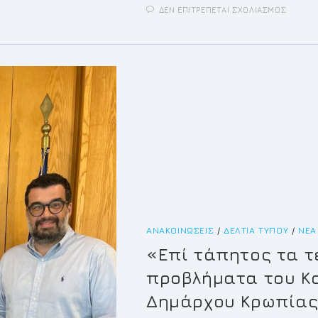
ΣΤΟ
ΔΕΝ ΕΠΙΤΡΈΠΕΤΑΙ ΣΧΟΛΙΑΣΜΌΣ
EΙΔΙΚΉ
ΣΥΝΕΔ
3ΗΣ
ΛΟΓΟΔ
ΤΗΣ
ΔΗΜΟΤ
ΑΡΧΉΣ
ΜΑΡΤΊ
ΑΠΡΙΛΊ
ΑΝΑΚΟΙΝΏΣΕΙΣ
/
ΔΕΛΤΊΑ ΤΎΠΟΥ
/
ΝΈΑ
«Επί τάπητος τα τ
προβλήματα του Κ
Δημάρχου Κρωπίας 