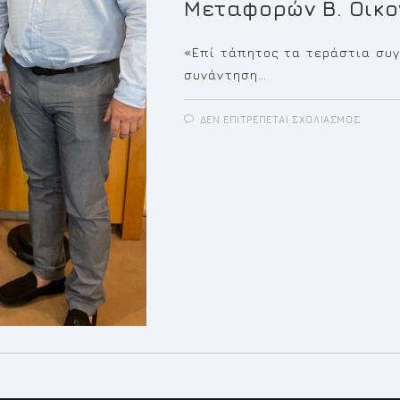
Μεταφορών Β. Οικο
«Επί τάπητος τα τεράστια συ
συνάντηση…
ΣΤΟ
ΔΕΝ ΕΠΙΤΡΈΠΕΤΑΙ ΣΧΟΛΙΑΣΜΌΣ
«ΕΠΊ
ΤΆΠΗ
ΤΑ
ΤΕΡΆΣ
ΣΥΓΚΟ
ΠΡΟΒ
ΤΟΥ
ΚΟΡΩΠ
ΣΕ
ΣΥΝΆΝ
ΤΟΥ
ΔΗΜΆ
ΚΡΩΠΊ
Δ.
ΚΙΟΎΣ
ΜΕ
ΤΟΝ
ΥΦΥΠΟ
ΜΕΤΑ
Β.
ΟΙΚΟΝ