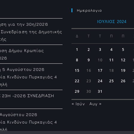
Ημερολογιο
ΙΟΎΛΙΟΣ 2024
ση για την 30η/2026
 Συνεδρίαση της Δημοτικής
Δ
Τ
Τ
Π
Π
πής
1
2
3
4
5
ωση Δήμου Κρωπίας
026
8
9
10
11
12
η 5 Αυγούστου 2026
15
16
17
18
19
ία Κινδύνου Πυρκαγιάς 4
22
23
24
25
26
ηλή
29
30
31
 23H -2026 ΣΥΝΕΔΡΙΑΣΗ
« Ιούν
Αυγ »
 Αυγούστου 2026
ία Κινδύνου Πυρκαγιάς 4
ηλή