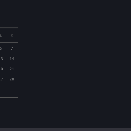
Σ
Κ
6
7
13
14
20
21
27
28