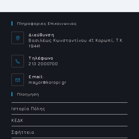
ΚΙΟΎΣΗΣ
ΣΤΗΝ
ΤΕΛΕΤΉ
ΒΡΆΒΕΥΣΗΣ
ΤΟΥ
1ΟΥ
Πληροφοριες Επικοινωνιας
ΔΙΑΓΩΝΙΣΜΟΎ
ΠΡΆΣΙΝΗΣ
ΚΑΙ
Διεύθυνση
ΓΑΛΆΖΙΑΣ
Βασιλέως Κωνσταντίνου 47, Κορωπί, Τ.Κ.
ΚΑΙΝΟΤΟΜΊΑΣ
19441
«INNOVATE
EAST»
ΤΗΣ
Τηλέφωνο
ΜΗΤΡΌΠΟΛΗΣ
ΜΕΣΟΓΑΊΑΣ
213 2000700
ΚΑΙ
ΛΑΥΡΕΩΤΙΚΉΣ
Email:
Opens
mayor@koropi.gr
in
your
Πλοηγηση
application
Ιστορία Πόλης
ΚΕΔΚ
Σφήττεια