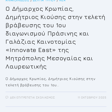
ΑΝΑΚΟΙΝΏΣΕΙΣ
/
ΔΕΛΤΊΑ ΤΎΠΟΥ
Η
/
ΝΈΑ
ΔΙΑΔΡΟΜΗ
ΤΟΥ
Ο Δήμαρχος Κρωπίας,
1ΟΥ
ΑΓΩΝΑ
Δημήτριος Κιούσης στην τελετή
ΔΡΟΜΟΥ
ΜΝΗΜΗΣ
ΓΙΑ
βράβευσης του 1ου
ΤΗ
ΘΗΡΙΩΔΙΑ
διαγωνισμού Πράσινης και
ΤΩΝ
ΓΕΡΜΑΝΙΚΩΝ
ΝΑΖΙΣΤΙΚΩΝ
Γαλάζιας Καινοτομίας
ΔΥΝΑΜΕΩΝ
ΚΑΤΟΧΗ
«Innovate East» της
Μητρόπολης Μεσογαίας και
Λαυρεωτικής
Ο Δήμαρχος Κρωπίας, Δημήτριος Κιούσης στην
τελετή βράβευσης του 1ου…
ΣΤΟ
ΔΕΝ ΕΠΙΤΡΈΠΕΤΑΙ ΣΧΟΛΙΑΣΜΌΣ
11 ΟΚΤΩΒΡΊΟΥ 2025
Ο
ΔΉΜΑΡΧΟΣ
ΚΡΩΠΊΑΣ,
ΔΗΜΉΤΡΙΟΣ