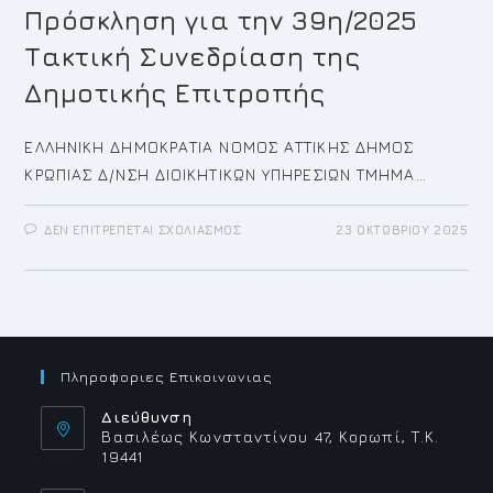
Πρόσκληση για την 39η/2025
Τακτική Συνεδρίαση της
Δημοτικής Επιτροπής
ΕΛΛΗΝΙΚΗ ΔΗΜΟΚΡΑΤΙΑ ΝΟΜΟΣ ΑΤΤΙΚΗΣ ΔΗΜΟΣ
ΚΡΩΠΙΑΣ Δ/ΝΣΗ ΔΙΟΙΚΗΤΙΚΩΝ ΥΠΗΡΕΣΙΩΝ ΤΜΗΜΑ…
ΣΤΟ
ΔΕΝ ΕΠΙΤΡΈΠΕΤΑΙ ΣΧΟΛΙΑΣΜΌΣ
23 ΟΚΤΩΒΡΊΟΥ 2025
ΠΡΌΣΚΛΗΣΗ
ΓΙΑ
ΤΗΝ
39Η/2025
ΤΑΚΤΙΚΉ
ΣΥΝΕΔΡΊΑΣΗ
ΤΗΣ
ΔΗΜΟΤΙΚΉΣ
ΕΠΙΤΡΟΠΉΣ
Πληροφοριες Επικοινωνιας
Διεύθυνση
Βασιλέως Κωνσταντίνου 47, Κορωπί, Τ.Κ.
19441