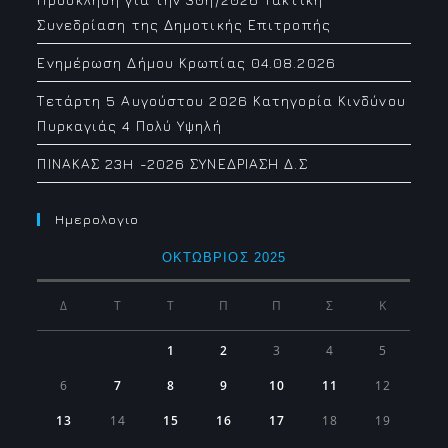
Συνεδρίαση της Δημοτικής Επιτροπής
Ενημέρωση Δήμου Κρωπίας 04.08.2026
Τετάρτη 5 Αυγούστου 2026 Κατηγορία Κινδύνου
Πυρκαγιάς 4 Πολύ Υψηλή
ΠΙΝΑΚΑΣ 23H -2026 ΣΥΝΕΔΡΙΑΣΗ Δ.Σ
Ημερολογιο
ΟΚΤΏΒΡΙΟΣ 2025
Δ
Τ
Τ
Π
Π
Σ
Κ
1
2
3
4
5
6
7
8
9
10
11
12
13
14
15
16
17
18
19