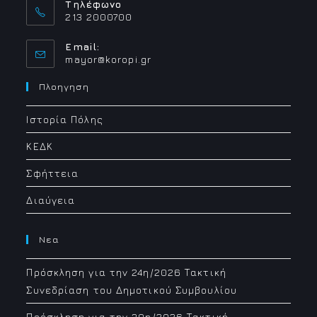
Τηλέφωνο
213 2000700
Email:
Opens
mayor@koropi.gr
in
your
Πλοηγηση
application
Ιστορία Πόλης
ΚΕΔΚ
Σφήττεια
Διαύγεια
Νεα
Πρόσκληση για την 24η/2026 Τακτική
Συνεδρίαση του Δημοτικού Συμβουλίου
Πρόσκληση για την 30η/2026 Τακτική