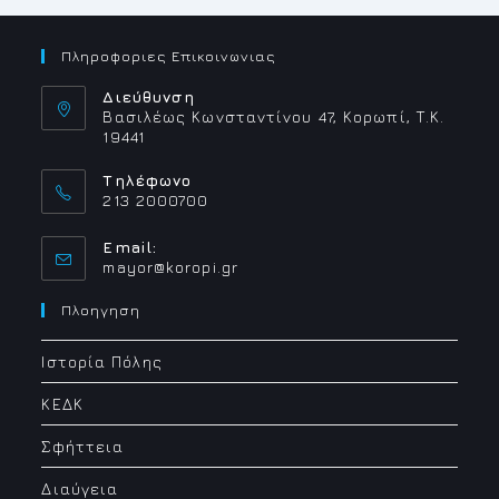
ΛΕΙΤΟΥΡΓΙΑΣ
Πληροφοριες Επικοινωνιας
Διεύθυνση
Βασιλέως Κωνσταντίνου 47, Κορωπί, Τ.Κ.
19441
Τηλέφωνο
213 2000700
Email:
Opens
mayor@koropi.gr
in
your
Πλοηγηση
application
Ιστορία Πόλης
ΚΕΔΚ
Σφήττεια
Διαύγεια