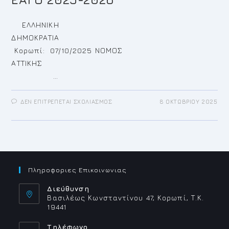
ΕΛΛΗΝΙΚΗ
ΔΗΜΟΚΡΑΤΙΑ
Κορωπί: 07/10/2025 ΝΟΜΟΣ
ΑΤΤΙΚΗΣ
…
ΣΤΟ
ΔΕΝ ΕΠΙΤΡΈΠΕΤΑΙ ΣΧΟΛΙΑΣΜΌΣ
8 ΟΚΤΩΒΡΊΟΥ 2025
ΑΝΆΡΤΗΣΗ
ΑΝΑΚΟΊΝΩΣΗΣ
ΓΙΑ
ΠΡΌΣΛΗΨΗ
ΓΥΜΝΑΣΤΏΝ,
ΣΤΟ
ΠΛΑΊΣΙΟ
ΤΩΝ
ΠΡΟΓΡΑΜΜΆΤΩΝ
ΆΘΛΗΣΗΣ
Πληροφοριες Επικοινωνιας
ΓΙΑ
ΌΛΟΥΣ
ΠΑΓΟ
Διεύθυνση
ΚΑΙ
Βασιλέως Κωνσταντίνου 47, Κορωπί, Τ.Κ.
ΕΑΓΟ
19441
2025-
2026
Τηλέφωνο