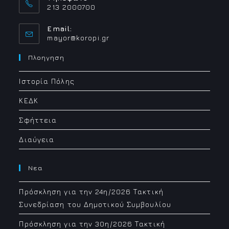
213 2000700
Email:
Opens
mayor@koropi.gr
in
your
Πλοηγηση
application
Ιστορία Πόλης
ΚΕΔΚ
Σφήττεια
Διαύγεια
Νεα
Πρόσκληση για την 24η/2026 Τακτική
Συνεδρίαση του Δημοτικού Συμβουλίου
Πρόσκληση για την 30η/2026 Τακτική