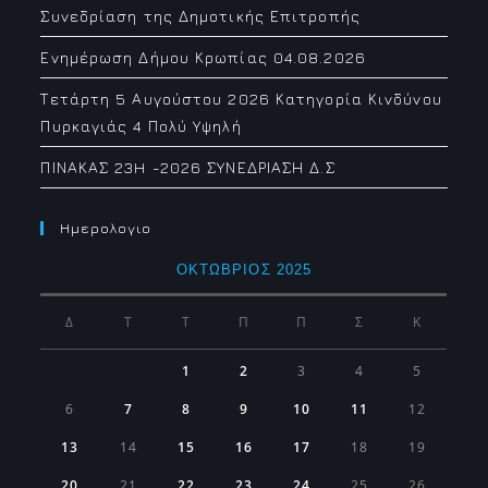
Συνεδρίαση της Δημοτικής Επιτροπής
Ενημέρωση Δήμου Κρωπίας 04.08.2026
Τετάρτη 5 Αυγούστου 2026 Κατηγορία Κινδύνου
Πυρκαγιάς 4 Πολύ Υψηλή
ΠΙΝΑΚΑΣ 23H -2026 ΣΥΝΕΔΡΙΑΣΗ Δ.Σ
Ημερολογιο
ΟΚΤΏΒΡΙΟΣ 2025
Δ
Τ
Τ
Π
Π
Σ
Κ
1
2
3
4
5
6
7
8
9
10
11
12
13
14
15
16
17
18
19
20
21
22
23
24
25
26