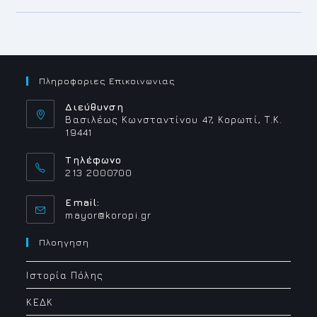
ΓΙΑ
ΤΟ
ΠΑΝΗΓΥΡΙ
ΤΟΥ
ΑΓΙΟΥ
ΦΑΝΟΥΡΙΟΥ
Πληροφοριες Επικοινωνιας
Διεύθυνση
Βασιλέως Κωνσταντίνου 47, Κορωπί, Τ.Κ.
19441
Τηλέφωνο
213 2000700
Email:
Opens
mayor@koropi.gr
in
your
Πλοηγηση
application
Ιστορία Πόλης
ΚΕΔΚ