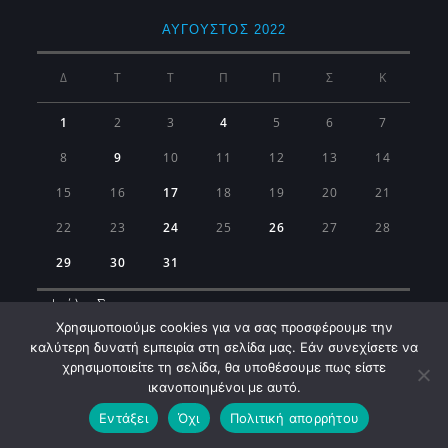
ΑΎΓΟΥΣΤΟΣ 2022
Δ
Τ
Τ
Π
Π
Σ
Κ
1
2
3
4
5
6
7
8
9
10
11
12
13
14
15
16
17
18
19
20
21
22
23
24
25
26
27
28
29
30
31
« Ιούλ
Σεπ »
Χρησιμοποιούμε cookies για να σας προσφέρουμε την
καλύτερη δυνατή εμπειρία στη σελίδα μας. Εάν συνεχίσετε να
χρησιμοποιείτε τη σελίδα, θα υποθέσουμε πως είστε
ικανοποιημένοι με αυτό.
Εντάξει
Όχι
Πολιτική απορρήτου
Municipality of Koropi © 2026