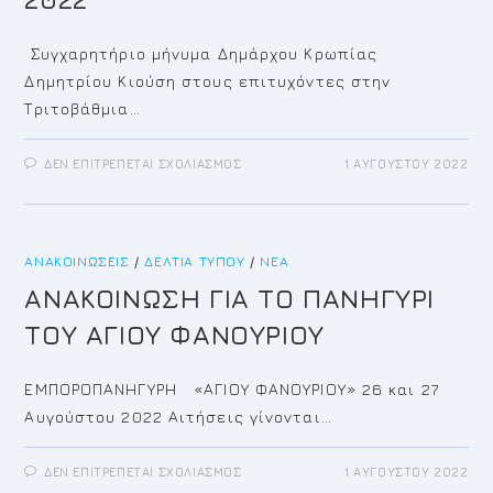
Συγχαρητήριο μήνυμα Δημάρχου Κρωπίας
Δημητρίου Κιούση στους επιτυχόντες στην
Τριτοβάθμια…
ΣΤΟ
ΔΕΝ ΕΠΙΤΡΈΠΕΤΑΙ ΣΧΟΛΙΑΣΜΌΣ
1 ΑΥΓΟΎΣΤΟΥ 2022
ΣΥΓΧΑΡΗΤΗΡΙΑ
ΜΗΝΗΜΑΤΑ
ΔΗΜΑΡΧΟΥ
ΚΡΩΠΙΑΣ
ΠΡΟΕΔΡΟΥ
Δ.Ε
ΑΝΑΚΟΙΝΏΣΕΙΣ
/
ΔΕΛΤΊΑ ΤΎΠΟΥ
ΠΑΙΔΕΙΑΣ
/
ΝΈΑ
ΔΗΜΟΥ
ΚΡΩΠΙΑΣ
ΑΝΑΚΟΙΝΩΣΗ ΓΙΑ ΤΟ ΠΑΝΗΓΥΡΙ
ΑΠΟΦΟΙΤΟΙ
&
ΤΟΥ ΑΓΙΟΥ ΦΑΝΟΥΡΙΟΥ
ΕΠΙΤΥΧΟΝΤΕΣ
ΑΕΙ
2022
ΕΜΠΟΡΟΠΑΝΗΓΥΡΗ «ΑΓΙΟΥ ΦΑΝΟΥΡΙΟΥ» 26 και 27
Αυγούστου 2022 Αιτήσεις γίνονται…
ΣΤΟ
ΔΕΝ ΕΠΙΤΡΈΠΕΤΑΙ ΣΧΟΛΙΑΣΜΌΣ
1 ΑΥΓΟΎΣΤΟΥ 2022
ΑΝΑΚΟΙΝΩΣΗ