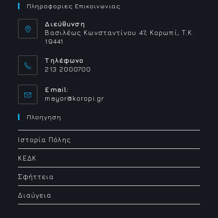
Πληροφοριες Επικοινωνιας
Διεύθυνση
Βασιλέως Κωνσταντίνου 47, Κορωπί, Τ.Κ.
19441
Τηλέφωνο
213 2000700
Email:
Opens
mayor@koropi.gr
in
your
Πλοηγηση
application
Ιστορία Πόλης
ΚΕΔΚ
Σφήττεια
Διαύγεια