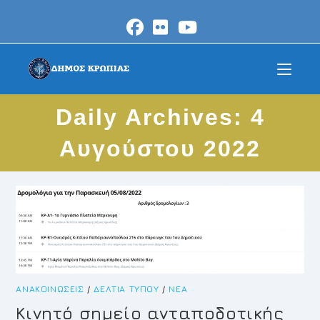
Skip
to
content
Daily Archives: 4
Αυγούστου 2022
ΑΝΑΚΟΙΝΏΣΕΙΣ
/
ΔΕΛΤΊΑ ΤΎΠΟΥ
/
ΝΈΑ
Κινητό σημείο ανταποδοτικής