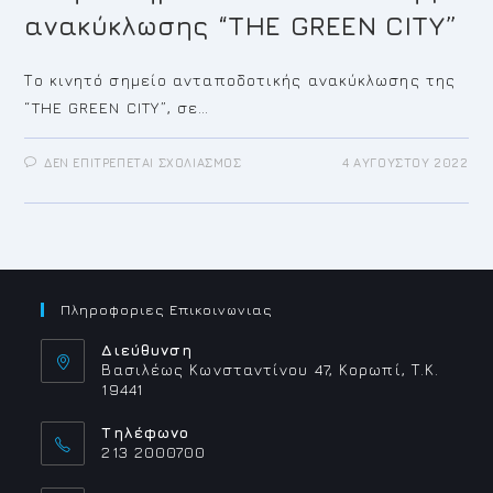
ανακύκλωσης “THE GREEN CITY”
Το κινητό σημείο ανταποδοτικής ανακύκλωσης της
“THE GREEN CITY”, σε…
ΣΤΟ
ΔΕΝ ΕΠΙΤΡΈΠΕΤΑΙ ΣΧΟΛΙΑΣΜΌΣ
4 ΑΥΓΟΎΣΤΟΥ 2022
ΚΙΝΗΤΌ
ΣΗΜΕΊΟ
ΑΝΤΑΠΟΔΟΤΙΚΉΣ
ΑΝΑΚΎΚΛΩΣΗΣ
“THE
GREEN
CITY”
Πληροφοριες Επικοινωνιας
Διεύθυνση
Βασιλέως Κωνσταντίνου 47, Κορωπί, Τ.Κ.
19441
Τηλέφωνο
213 2000700