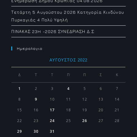
Ενημέρωση Δήμου Κρωπίας 04.08.2026
Τετάρτη 5 Αυγούστου 2026 Κατηγορία Κινδύνου
Πυρκαγιάς 4 Πολύ Υψηλή
ΠΙΝΑΚΑΣ 23H -2026 ΣΥΝΕΔΡΙΑΣΗ Δ.Σ
Ημερολογιο
ΑΎΓΟΥΣΤΟΣ 2022
Δ
Τ
Τ
Π
Π
Σ
Κ
1
2
3
4
5
6
7
8
9
10
11
12
13
14
15
16
17
18
19
20
21
22
23
24
25
26
27
28
29
30
31