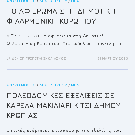
ΑΝΑΚΟΙΝΏΣΕΙΣ
/
ΔΕΛΤΊΑ ΤΎΠΟΥ
/
ΝΈΑ
ΤΟ ΑΦΙΕΡΩΜΑ ΣΤΗ ΔΗΜΟΤΙΚΗ
ΦΙΛΑΡΜΟΝΙΚΗ ΚΟΡΩΠΙΟΥ
Δ.Τ217.03.2023 :To αφιέρωμα στη Δημοτική
Φιλαρμονική Κορωπίου. Μια εκδήλωση συγκίνησης,…
ΣΤΟ
ΔΕΝ ΕΠΙΤΡΈΠΕΤΑΙ ΣΧΟΛΙΑΣΜΌΣ
21 ΜΑΡΤΊΟΥ 2023
ΤΟ
ΑΦΙΕΡΩΜΑ
ΣΤΗ
ΔΗΜΟΤΙΚΗ
ΦΙΛΑΡΜΟΝΙΚΗ
ΚΟΡΩΠΙΟΥ
ΑΝΑΚΟΙΝΏΣΕΙΣ
/
ΔΕΛΤΊΑ ΤΎΠΟΥ
/
ΝΈΑ
ΠΟΛΕΟΔΟΜΙΚΕΣ ΕΞΕΛΙΞΕΙΣ ΣΕ
ΚΑΡΕΛΑ ΜΑΚΙΛΙΑΡΙ ΚΙΤΣΙ ΔΗΜΟΥ
ΚΡΩΠΙΑΣ
Θετικές ενέργειες επίσπευσης της εξέλιξης των