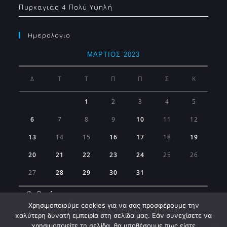
Πυρκαγιάς 4 Πολύ Υψηλή
Ημερολογιο
ΜΆΡΤΙΟΣ 2023
Δ
Τ
Τ
Π
Π
Σ
Κ
1
2
3
4
5
6
7
8
9
10
11
12
13
14
15
16
17
18
19
20
21
22
23
24
25
26
27
28
29
30
31
« Φεβ
Απρ »
Χρησιμοποιούμε cookies για να σας προσφέρουμε την
καλύτερη δυνατή εμπειρία στη σελίδα μας. Εάν συνεχίσετε να
χρησιμοποιείτε τη σελίδα, θα υποθέσουμε πως είστε