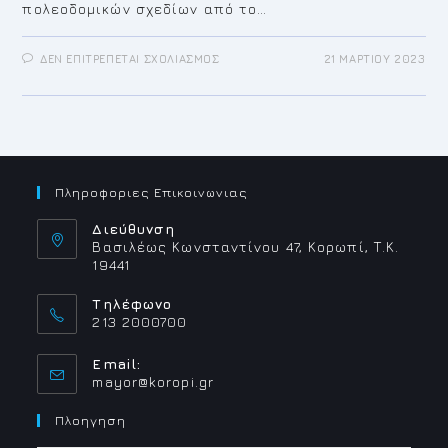
πολεοδομικών σχεδίων από το…
ΣΤΟ
ΔΕΝ ΕΠΙΤΡΈΠΕΤΑΙ ΣΧΟΛΙΑΣΜΌΣ
21 ΜΑΡΤΊΟΥ 2023
ΠΟΛΕΟΔΟΜΙΚΕΣ
ΕΞΕΛΙΞΕΙΣ
ΣΕ
ΚΑΡΕΛΑ
ΜΑΚΙΛΙΑΡΙ
ΚΙΤΣΙ
ΔΗΜΟΥ
ΚΡΩΠΙΑΣ
Πληροφοριες Επικοινωνιας
Διεύθυνση
Βασιλέως Κωνσταντίνου 47, Κορωπί, Τ.Κ.
19441
Τηλέφωνο
213 2000700
Email:
Opens
mayor@koropi.gr
in
your
Πλοηγηση
application