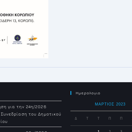
Ημερολογιο
ΜΆΡΤΙΟΣ 2023
ση για την 24η/2026
 Συνεδρίαση του Δημοτικού
Δ
Τ
Τ
Π
Π
ίου
1
2
3