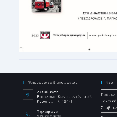
Πληροφοριες Επικοινωνιας
Νεα
Διεύθυνση
Πρόσκλη
Βασιλέως Κωνσταντίνου 47,
Τακτική
Κορωπί, Τ.Κ. 19441
Συμβουλ
Τηλέφωνο
213 2000700