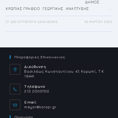
ΔΗΜΟΣ
ΚΡΩΠΙΑΣ ΓΡΑΦΕΙΟ ΓΕΩΡΓΙΚΗΣ ΑΝΑΠΤΥΞΗΣ …
ΣΤΟ
ΔΕΝ ΕΠΙΤΡΈΠΕΤΑΙ ΣΧΟΛΙΑΣΜΌΣ
30 ΜΑΡΤΊΟΥ 2023
ΠΡΟΣΚΛΗΣΗ
ΥΠΟΒΟΛΗΣ
ΑΙΤΗΣΕΩΝ
ΣΤΗΡΙΞΗΣ
ΕΤΟΥΣ
2023
«ΥΛΟΠΟΊΗΣΗ
ΕΠΕΝΔΎΣΕΩΝ
ΜΕ
ΣΤΌΧΟ
Πληροφοριες Επικοινωνιας
ΤΗΝ
ΑΝΘΕΚΤΙΚΌΤΗΤΑ,
ΤΗ
Διεύθυνση
ΒΙΩΣΙΜΌΤΗΤΑ
Βασιλέως Κωνσταντίνου 47, Κορωπί, Τ.Κ.
ΚΑΙ
19441
ΤΗΝ
ΨΗΦΙΑΚΉ
ΟΙΚΟΝΟΜΙΚΉ
Τηλέφωνο
ΑΝΆΚΑΜΨΗ
ΤΩΝ
213 2000700
ΓΕΩΡΓΙΚΏΝ
ΕΚΜΕΤΑΛΛΕΎΣΕΩΝ»
Email:
Opens
mayor@koropi.gr
in
your
Πλοηγηση