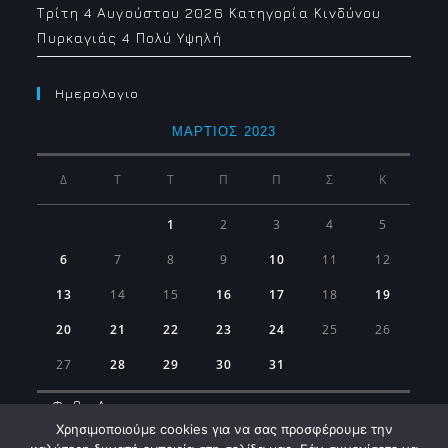
Τρίτη 4 Αυγούστου 2026 Κατηγορία Κινδύνου
Πυρκαγιάς 4 Πολύ Υψηλή
Ημερολογιο
ΜΆΡΤΙΟΣ 2023
Δ
Τ
Τ
Π
Π
Σ
Κ
1
2
3
4
5
6
7
8
9
10
11
12
13
14
15
16
17
18
19
20
21
22
23
24
25
26
27
28
29
30
31
« Φεβ
Απρ »
Χρησιμοποιούμε cookies για να σας προσφέρουμε την