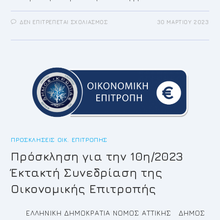
ΣΤΟ
ΔΕΝ ΕΠΙΤΡΈΠΕΤΑΙ ΣΧΟΛΙΑΣΜΌΣ
30 ΜΑΡΤΊΟΥ 2023
NEO
EΠΙΚΑΙΡΟΠΟΙΗΜΕΝΟ
ΔΤ
ΓΙΑ
ΣΦΗΤΤΙΟ
ΔΡΟΜΟ
2023
ΚΥΡΙΑΚΗ
9
ΑΠΡΙΛΙΟΥ
2023
ΔΗΜΟΣ
ΚΡΩΠΙΑΣ-
ΝΠΔΔ
ΣΦΗΤΤΟΣ
ΠΡΟΣΚΛΉΣΕΙΣ ΟΙΚ. ΕΠΙΤΡΟΠΉΣ
Πρόσκληση για την 10η/2023
Έκτακτή Συνεδρίαση της
Οικονομικής Επιτροπής
ΕΛΛΗΝΙΚΗ ΔΗΜΟΚΡΑΤΙΑ ΝΟΜΟΣ ΑΤΤΙΚΗΣ ΔΗΜΟΣ