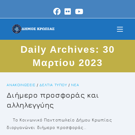
Skip
to
content
Daily Archives: 30
Μαρτίου 2023
ΑΝΑΚΟΙΝΏΣΕΙΣ
/
ΔΕΛΤΊΑ ΤΎΠΟΥ
/
ΝΈΑ
Διήμερο προσφοράς και
αλληλεγγύης
Το Κοινωνικό Παντοπωλείο Δήμου Κρωπίας
διοργανώνει διήμερο προσφοράς…