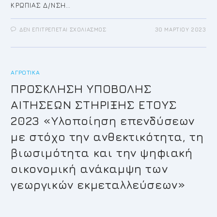
ΚΡΩΠΙΑΣ Δ/ΝΣΗ…
ΣΤΟ
ΔΕΝ ΕΠΙΤΡΈΠΕΤΑΙ ΣΧΟΛΙΑΣΜΌΣ
30 ΜΑΡΤΊΟΥ 2023
ΠΡΌΣΚΛΗΣΗ
ΓΙΑ
ΤΗΝ
10Η/2023
ΈΚΤΑΚΤΉ
ΣΥΝΕΔΡΊΑΣΗ
ΑΓΡΟΤΙΚΆ
ΤΗΣ
ΟΙΚΟΝΟΜΙΚΉΣ
ΕΠΙΤΡΟΠΉΣ
ΠΡΟΣΚΛΗΣΗ ΥΠΟΒΟΛΗΣ
ΑΙΤΗΣΕΩΝ ΣΤΗΡΙΞΗΣ ΕΤΟΥΣ
2023 «Υλοποίηση επενδύσεων
με στόχο την ανθεκτικότητα, τη
βιωσιμότητα και την ψηφιακή
οικονομική ανάκαμψη των
γεωργικών εκμεταλλεύσεων»