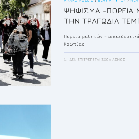
ΑΝΑΚΟΙΝΏΣΕΙΣ
/
ΔΕΛΤΊΑ ΤΎΠΟΥ
/
ΝΈΑ
ΨΗΦΙΣΜΑ -ΠΟΡΕΙΑ 
ΤΗΝ ΤΡΑΓΩΔΙΑ ΤΕΜ
Πορεία μαθητών –εκπαιδευτικώ
Κρωπίας…
ΣΤΟ
ΔΕΝ ΕΠΙΤΡΈΠΕΤΑΙ ΣΧΟΛΙΑΣΜΌΣ
ΨΗΦΙ
-ΠΟΡΕ
ΜΑΘΗ
ΕΚΠΑΙ
ΓΙΑ
ΤΗΝ
ΤΡΑΓΩ
ΤΕΜΠ
ΔΗΜΟ
ΚΡΩΠΙ