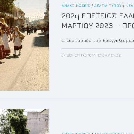
ΑΝΑΚΟΙΝΏΣΕΙΣ
/
ΔΕΛΤΊΑ ΤΎΠΟΥ
/
ΝΈΑ
202η ΕΠΕΤΕΙΟΣ ΕΛ
ΜΑΡΤΙΟΥ 2023 – Π
Ο εορτασμός του Ευαγγελισμού
ΣΤΟ
ΔΕΝ ΕΠΙΤΡΈΠΕΤΑΙ ΣΧΟΛΙΑΣΜΌΣ
202Η
ΕΠΕΤΕ
ΕΛΛΗΝ
ΕΠΑΝΑ
25
ΜΑΡΤΙ
2023
–
ΠΡΟΓ
ΕΟΡΤΑ