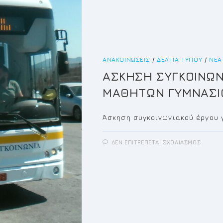
ΑΝΑΚΟΙΝΏΣΕΙΣ
/
ΔΕΛΤΊΑ ΤΎΠΟΥ
/
ΝΈΑ
ΑΣΚΗΣΗ ΣΥΓΚΟΙΝΩΝ
ΜΑΘΗΤΩΝ ΓΥΜΝΑΣΙΟ
Άσκηση συγκοινωνιακού έργου 
ΣΤΟ
ΔΕΝ ΕΠΙΤΡΈΠΕΤΑΙ ΣΧΟΛΙΑΣΜΌΣ
ΑΣΚΗ
ΣΥΓΚΟ
ΕΡΓΟΥ
ΜΕΤΑ
ΜΑΘΗ
ΓΥΜΝΑ
ΚΙΤΣΙΟ
ΔΗΜΟ
ΚΡΩΠΙ