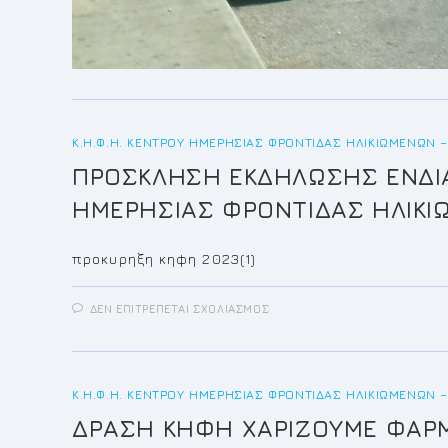
Κ.Η.Φ.Η. ΚΈΝΤΡΟΥ ΗΜΕΡΉΣΙΑΣ ΦΡΟΝΤΊΔΑΣ ΗΛΙΚΙΩΜΈΝΩΝ –
ΠΡΟΣΚΛΗΣΗ ΕΚΔΗΛΩΣΗΣ ΕΝΔΙ
ΗΜΕΡΗΣΙΑΣ ΦΡΟΝΤΙΔΑΣ ΗΛΙΚ
προκυρηξη κηφη 2023(1)
ΣΤΟ
ΔΕΝ ΕΠΙΤΡΈΠΕΤΑΙ ΣΧΟΛΙΑΣΜΌΣ
ΠΡΟΣΚΛΗΣΗ
ΕΚΔΗΛΩΣΗΣ
ΕΝΔΙΑΦΕΡΟΝΤΟΣ
ΓΙΑ
ΤΗΝ
ΕΓΓΡΑΦΗ
Κ.Η.Φ.Η. ΚΈΝΤΡΟΥ ΗΜΕΡΉΣΙΑΣ ΦΡΟΝΤΊΔΑΣ ΗΛΙΚΙΩΜΈΝΩΝ –
ΩΦΕΛΟΥΜΕΝΩΝ
ΣΤΟ
ΔΡΑΣΗ ΚΗΦΗ ΧΑΡΙΖΟΥΜΕ ΦΑΡΜΑ
«ΚΕΝΤΡΟ
ΗΜΕΡΗΣΙΑΣ