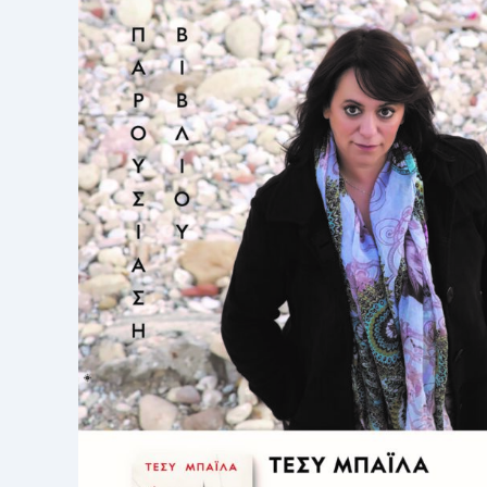
ΤΕΤΆΡΤΗ
29
ΜΑΡΤΊΟΥ
2023
ΣΤΙΣ
11.30
ΣΤΟ
Β΄ΚΟΙΜΗΤΉΡΙΟ
ΔΉΜΟΥ
ΚΡΩΠΊΑΣ