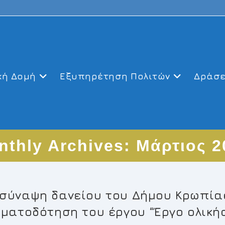
κή Δομή
Εξυπηρέτηση Πολιτών
Δράσε
nthly Archives: Μάρτιος 2
 σύναψη δανείου του Δήμου Κρωπί
ρηματοδότηση του έργου “Έργο ολικ